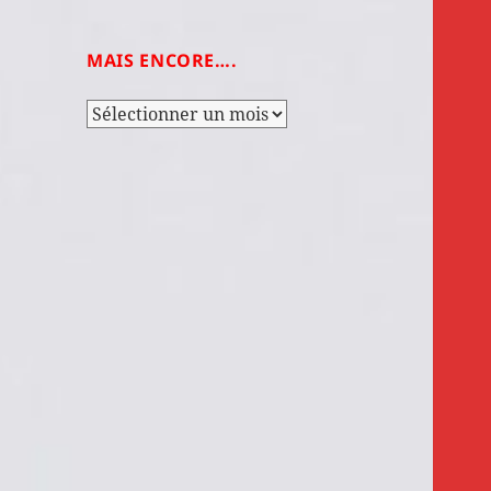
MAIS ENCORE….
Mais
encore….