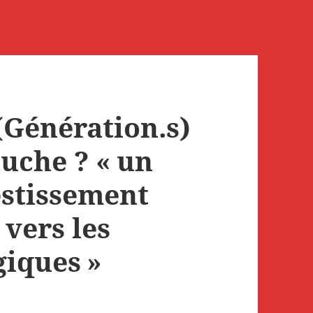
(Génération.s)
auche ? « un
estissement
vers les
giques »