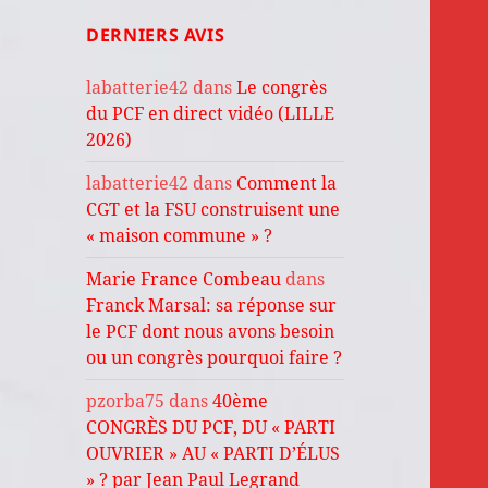
DERNIERS AVIS
labatterie42
dans
Le congrès
du PCF en direct vidéo (LILLE
2026)
labatterie42
dans
Comment la
CGT et la FSU construisent une
« maison commune » ?
Marie France Combeau
dans
Franck Marsal: sa réponse sur
le PCF dont nous avons besoin
ou un congrès pourquoi faire ?
pzorba75
dans
40ème
CONGRÈS DU PCF, DU « PARTI
OUVRIER » AU « PARTI D’ÉLUS
» ? par Jean Paul Legrand