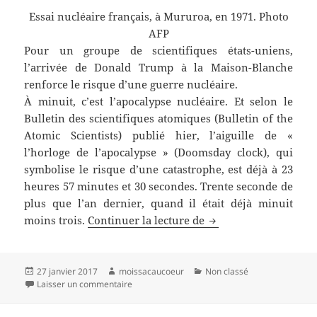
Essai nucléaire français, à Mururoa, en 1971. Photo
AFP
Pour un groupe de scientifiques états-uniens,
l’arrivée de Donald Trump à la Maison-Blanche
renforce le risque d’une guerre nucléaire.
À minuit, c’est l’apocalypse nucléaire. Et selon le
Bulletin des scientifiques atomiques (Bulletin of the
Atomic Scientists) publié hier, l’aiguille de «
l’horloge de l’apocalypse » (Doomsday clock), qui
symbolise le risque d’une catastrophe, est déjà à 23
heures 57 minutes et 30 secondes. Trente seconde de
plus que l’an dernier, quand il était déjà minuit
Catastrophe nucléaire
moins trois.
Continuer la lecture de
Publié
Auteur
Catégories
27 janvier 2017
moissacaucoeur
Non classé
le
sur Catastrophe nucléaire : avec Trump, la fin
Laisser un commentaire