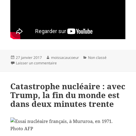
Publié
Auteur
Catégories
27 janvier 2017
moissacaucoeur
Non classé
le
sur Angela Davis répond au racisme de Trump : 
Laisser un commentaire
Catastrophe nucléaire : avec
Trump, la fin du monde est
dans deux minutes trente