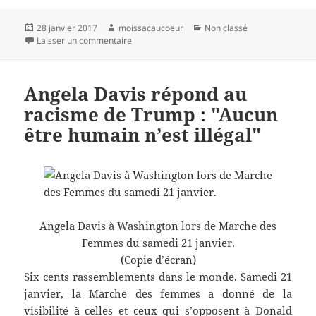
Publié
Auteur
Catégories
28 janvier 2017
moissacaucoeur
Non classé
le
sur PCF et France insoumise renouent le dialo
Laisser un commentaire
Angela Davis répond au
racisme de Trump : "Aucun
être humain n’est illégal"
Angela Davis à Washington lors de Marche des
Femmes du samedi 21 janvier.
(Copie d’écran)
Six cents rassemblements dans le monde. Samedi 21
janvier, la Marche des femmes a donné de la
visibilité à celles et ceux qui s’opposent à Donald