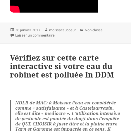
Publié
Auteur
Catégories
26 janvier 2017
moissacaucoeur
Non classé
le
sur Débat Hamon-Valls : Le fantôme du capita
Laisser un commentaire
Vérifiez sur cette carte
interactive si votre eau du
robinet est polluée In DDM
NDLR de MAC: à Moissac l’eau est considérée
comme « satisfaisante » et à Castelsarrasin,
elle est dite « médiocre ». L’utilisation intensive
de pesticide est pointée du doigt dans l’enquête
de QUE CHOISIR à juste titre et la plaine entre
Tarn et Garonne est impactée en ce sens. Il