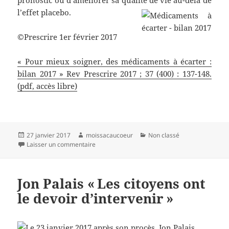
pronostic ou d’améliorer sa qualité de vie au-delà de
l’effet placebo.
©Prescrire 1er février 2017
« Pour mieux soigner, des médicaments à écarter :
bilan 2017 » Rev Prescrire 2017 ; 37 (400) : 137-148.
(pdf, accès libre)
Publié
Auteur
Catégories
27 janvier 2017
moissacaucoeur
Non classé
le
sur Pour mieux soigner : des médicaments à éc
Laisser un commentaire
Jon Palais « Les citoyens ont
le devoir d’intervenir »