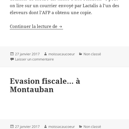
on lire sur un courrier envoyé par Lactalis à l’un des
éleveurs dont l’AFP a obtenu une copie.
Lactalis rompt le contrat de cinq p
Continuer la lecture de
Publié
Auteur
Catégories
27 janvier 2017
moissacaucoeur
Non classé
le
sur Lactalis rompt le contrat de cinq producteur
Laisser un commentaire
Evasion fiscale… à
Montauban
Publié
Auteur
Catégories
27 janvier 2017
moissacaucoeur
Non classé