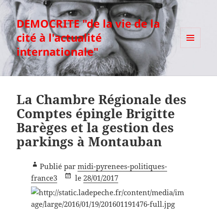
DEMOCRITE "de la vie de la
cité à l'actualité
internationale"
MENU
ET
WIDGETS
La Chambre Régionale des
Comptes épingle Brigitte
Barèges et la gestion des
parkings à Montauban
Publié par
midi-pyrenees-politiques-
france3
le
28/01/2017