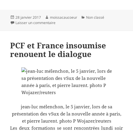
Publié
Auteur
Catégories
28 janvier 2017
moissacaucoeur
Non classé
le
sur La Chambre Régionale des Comptes épingle
Laisser un commentaire
PCF et France insoumise
renouent le dialogue
jean-luc mélenchon, le 5 janvier, lors de sa
présentation des vSux de la nouvelle année à paris,
et pierre laurent. photo P Wojazer/reuters
Les deux formations se sont rencontrées lundi soir