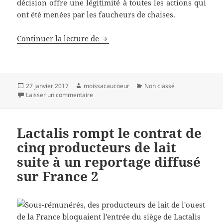
décision offre une légitimité à toutes les actions qui
ont été menées par les faucheurs de chaises.
Jon Palais « Les citoyens ont le de
Continuer la lecture de
Publié
Auteur
Catégories
27 janvier 2017
moissacaucoeur
Non classé
le
sur Jon Palais « Les citoyens ont le devoir d’inte
Laisser un commentaire
Lactalis rompt le contrat de
cinq producteurs de lait
suite à un reportage diffusé
sur France 2