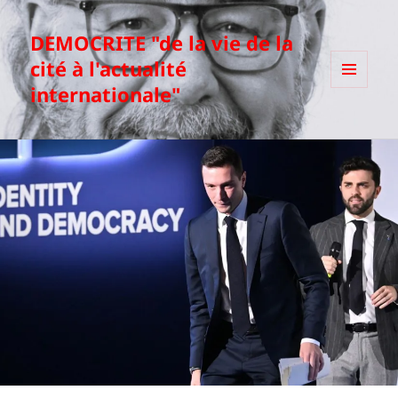
DEMOCRITE "de la vie de la
cité à l'actualité
internationale"
MENU
ET
WIDGETS