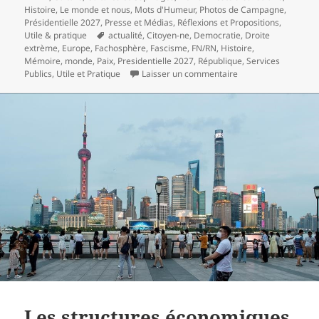
Histoire
,
Le monde et nous
,
Mots d'Humeur
,
Photos de Campagne
,
Présidentielle 2027
,
Presse et Médias
,
Réflexions et Propositions
,
Mots-
Utile & pratique
actualité
,
Citoyen-ne
,
Democratie
,
Droite
clés
extrème
,
Europe
,
Fachosphère
,
Fascisme
,
FN/RN
,
Histoire
,
Mémoire
,
monde
,
Paix
,
Presidentielle 2027
,
République
,
Services
sur Le virage à l’ex
Publics
,
Utile et Pratique
Laisser un commentaire
Les structures économiques