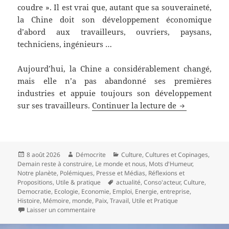
coudre ». Il est vrai que, autant que sa souveraineté,
la Chine doit son développement économique
d’abord aux travailleurs, ouvriers, paysans,
techniciens, ingénieurs …
Aujourd’hui, la Chine a considérablement changé,
mais elle n’a pas abandonné ses premières
industries et appuie toujours son développement
Les structure
sur ses travailleurs.
Continuer la lecture de
Publié
Auteur
Catégories
8 août 2026
Démocrite
Culture
,
Cultures et Copinages
,
le
Demain reste à construire
,
Le monde et nous
,
Mots d'Humeur
,
Notre planète
,
Polémiques
,
Presse et Médias
,
Réflexions et
Mots-
Propositions
,
Utile & pratique
actualité
,
Conso'acteur
,
Culture
,
clés
Democratie
,
Ecologie
,
Economie
,
Emploi
,
Energie
,
entreprise
,
Histoire
,
Mémoire
,
monde
,
Paix
,
Travail
,
Utile et Pratique
sur Les structures économiques de la Chine, 
Laisser un commentaire