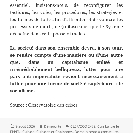
essentiel, insistons-nous, de reconfigurer les
tactiques, les voies, les procédures, les stratégies et
les formes de lutte afin d’affronter et de vaincre les
processus de mort , de (re)fascisme, que le Système
déchaîne dans cette phase « finale ».
La société dans son ensemble devra, à son tour,
se rendre compte d’une manière ou d’une autre
que, dans un capitalisme enlisé et
irrémédiablement belliqueux, lutter pour une
paix anti-impérialiste revient nécessairement à
lutter pour une forme de société supérieure : le
socialisme.
Source :
Observatoire des crises
Publié
Auteur
Catégories
9 août 2026
Démocrite
CLEF/CODEX82
,
Combattre le
le
RN/FN
,
Culture
,
Cultures et Copinages
,
Demain reste à construire
,