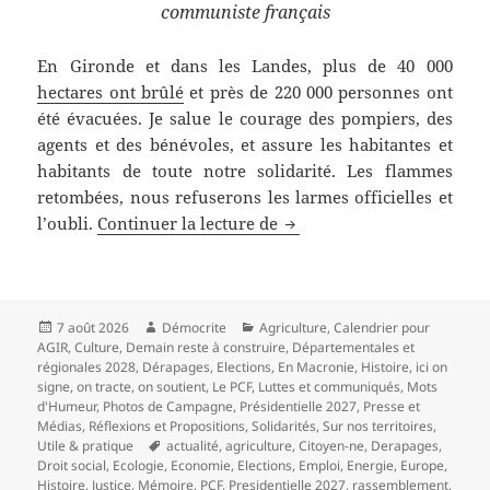
communiste français
En Gironde et dans les Landes, plus de 40 000
hectares ont brûlé
et près de 220 000 personnes ont
été évacuées. Je salue le courage des pompiers, des
agents et des bénévoles, et assure les habitantes et
habitants de toute notre solidarité. Les flammes
retombées, nous refuserons les larmes officielles et
Fabien Roussel : « Nos forê
l’oubli.
Continuer la lecture de
Publié
Auteur
Catégories
7 août 2026
Démocrite
Agriculture
,
Calendrier pour
le
AGIR
,
Culture
,
Demain reste à construire
,
Départementales et
régionales 2028
,
Dérapages
,
Elections
,
En Macronie
,
Histoire
,
ici on
signe, on tracte, on soutient
,
Le PCF
,
Luttes et communiqués
,
Mots
d'Humeur
,
Photos de Campagne
,
Présidentielle 2027
,
Presse et
Médias
,
Réflexions et Propositions
,
Solidarités
,
Sur nos territoires
,
Mots-
Utile & pratique
actualité
,
agriculture
,
Citoyen-ne
,
Derapages
,
clés
Droit social
,
Ecologie
,
Economie
,
Elections
,
Emploi
,
Energie
,
Europe
,
Histoire
,
Justice
,
Mémoire
,
PCF
,
Presidentielle 2027
,
rassemblement
,