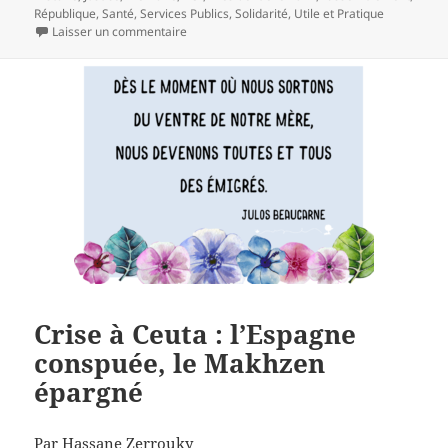
République
,
Santé
,
Services Publics
,
Solidarité
,
Utile et Pratique
sur Fabien Roussel : « Nos forêts brûlent, arrach
Laisser un commentaire
Crise à Ceuta : l’Espagne
conspuée, le Makhzen
épargné
Par Hassane Zerrouky