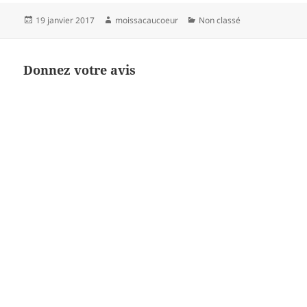
Publié
Auteur
Catégories
19 janvier 2017
moissacaucoeur
Non classé
le
Donnez votre avis