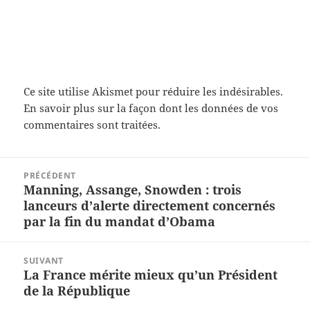
Ce site utilise Akismet pour réduire les indésirables.
En savoir plus sur la façon dont les données de vos
commentaires sont traitées
.
Navigation
PRÉCÉDENT
de
Manning, Assange, Snowden : trois
Article
l’article
lanceurs d’alerte directement concernés
précédent :
par la fin du mandat d’Obama
SUIVANT
La France mérite mieux qu’un Président
Article
de la République
suivant :