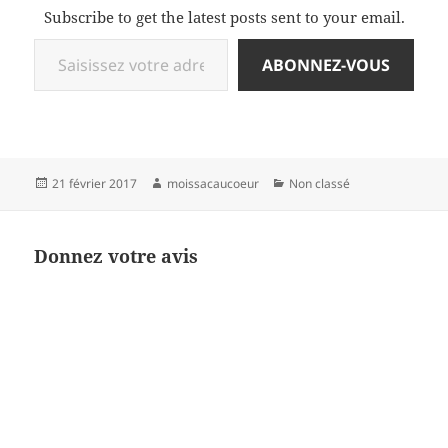
Subscribe to get the latest posts sent to your email.
Saisissez votre adresse e-mail…
ABONNEZ-VOUS
Publié
Auteur
Catégories
21 février 2017
moissacaucoeur
Non classé
le
Donnez votre avis