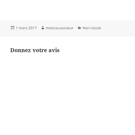
Publié
Auteur
Catégories
1 mars 2017
moissacaucoeur
Non classé
le
Donnez votre avis