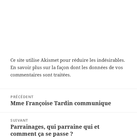
Ce site utilise Akismet pour réduire les indésirables.
En savoir plus sur la façon dont les données de vos
commentaires sont traitées
.
Navigation
PRÉCÉDENT
de
Mme Françoise Tardin communique
Article
l’article
précédent :
SUIVANT
Parrainages, qui parraine qui et
Article
comment ça se passe ?
suivant :