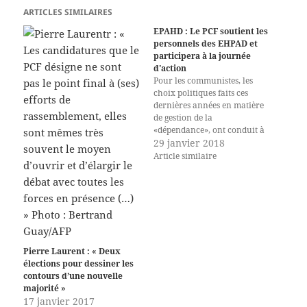
ARTICLES SIMILAIRES
EPAHD : Le PCF soutient les
personnels des EHPAD et
participera à la journée
d'action
Pour les communistes, les
choix politiques faits ces
dernières années en matière
de gestion de la
«dépendance», ont conduit à
réduire les moyens de la prise
29 janvier 2018
en charge de la perte
Article similaire
d'autonomie et à sacrifier
ainsi une partie de la
population qui n’a pas
compté sa peine pour
participer au…
Pierre Laurent : « Deux
élections pour dessiner les
contours d’une nouvelle
majorité »
17 janvier 2017