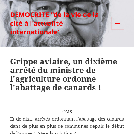
DEMOCRITE "de la vie de la
cité à l'actualité
internationale"
MENU
ET
WIDGETS
Grippe aviaire, un dixième
arrêté du ministre de
l'agriculture ordonne
l'abattage de canards !
OMS
Et de dix… arrêtés ordonnant l’abattage des canards
dans de plus en plus de communes depuis le début
de l’année ! Est-ce la solution ?