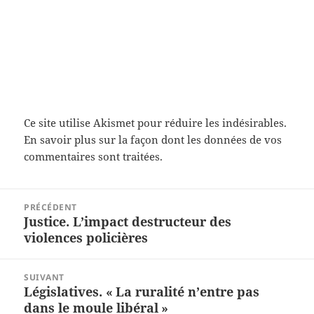
Ce site utilise Akismet pour réduire les indésirables.
En savoir plus sur la façon dont les données de vos
commentaires sont traitées
.
Navigation
PRÉCÉDENT
de
Justice. L’impact destructeur des
Article
l’article
violences policières
précédent :
SUIVANT
Législatives. « La ruralité n’entre pas
Article
dans le moule libéral »
suivant :