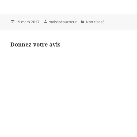
Publié
Auteur
Catégories
19 mars 2017
moissacaucoeur
Non classé
le
Donnez votre avis