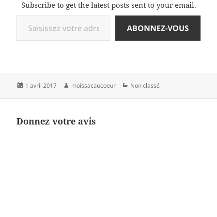
Subscribe to get the latest posts sent to your email.
Saisissez votre adresse e-mail…
ABONNEZ-VOUS
Publié
Auteur
Catégories
1 avril 2017
moissacaucoeur
Non classé
le
Donnez votre avis