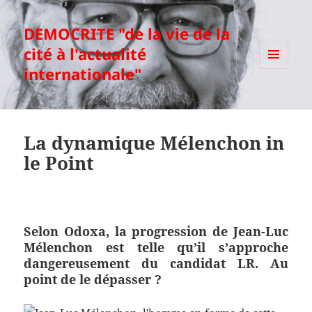
DEMOCRITE "de la vie de la
cité à l'actualité
internationale"
MENU
ET
WIDGETS
La dynamique Mélenchon in
le Point
Selon Odoxa, la progression de Jean-Luc
Mélenchon est telle qu’il s’approche
dangereusement du candidat LR. Au
point de le dépasser ?