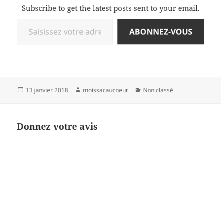
Subscribe to get the latest posts sent to your email.
Saisissez votre adresse e-mail…
ABONNEZ-VOUS
Publié
Auteur
Catégories
13 janvier 2018
moissacaucoeur
Non classé
le
Donnez votre avis