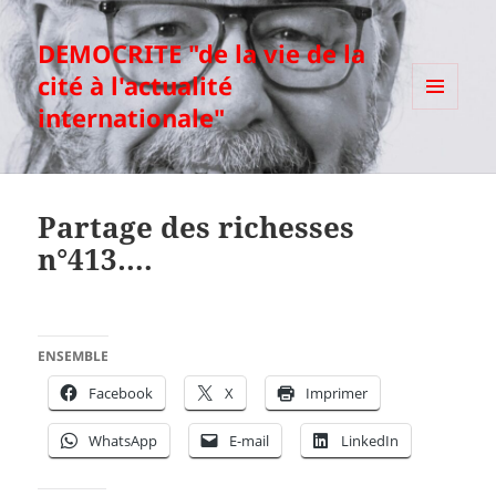
DEMOCRITE "de la vie de la
cité à l'actualité
internationale"
MENU
ET
WIDGETS
Partage des richesses
n°413….
ENSEMBLE
Facebook
X
Imprimer
WhatsApp
E-mail
LinkedIn