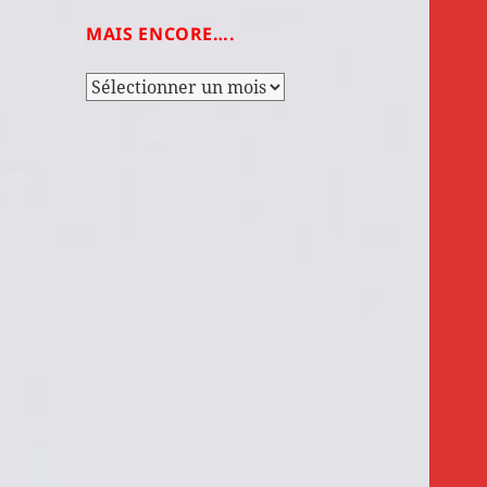
MAIS ENCORE….
Mais
encore….