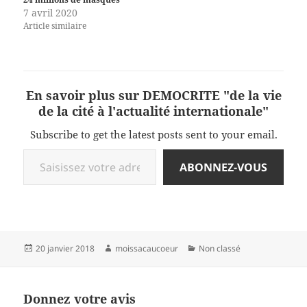
7 avril 2020
Article similaire
En savoir plus sur DEMOCRITE "de la vie
de la cité à l'actualité internationale"
Subscribe to get the latest posts sent to your email.
Saisissez votre adresse e-mail…
ABONNEZ-VOUS
Publié
Auteur
Catégories
20 janvier 2018
moissacaucoeur
Non classé
le
Donnez votre avis