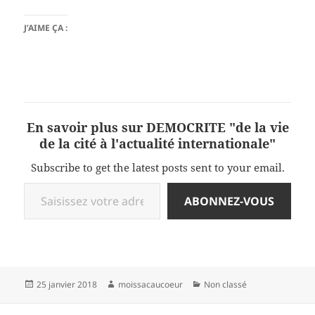
J’AIME ÇA :
En savoir plus sur DEMOCRITE "de la vie
de la cité à l'actualité internationale"
Subscribe to get the latest posts sent to your email.
Saisissez votre adresse e-mail…
ABONNEZ-VOUS
Publié
Auteur
Catégories
25 janvier 2018
moissacaucoeur
Non classé
le