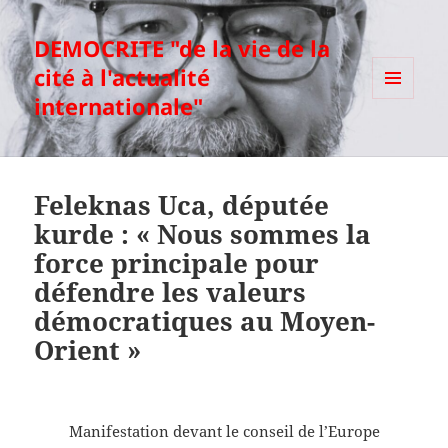
DEMOCRITE "de la vie de la
cité à l'actualité
internationale"
MENU
ET
WIDGETS
Feleknas Uca, députée
kurde : « Nous sommes la
force principale pour
défendre les valeurs
démocratiques au Moyen-
Orient »
Manifestation devant le conseil de l’Europe