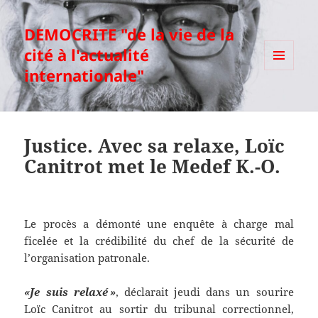
DEMOCRITE "de la vie de la
cité à l'actualité
internationale"
MENU
ET
WIDGETS
Justice. Avec sa relaxe, Loïc
Canitrot met le Medef K.-O.
Le procès a démonté une enquête à charge mal
ficelée et la crédibilité du chef de la sécurité de
l’organisation patronale.
«Je suis relaxé »
, déclarait jeudi dans un sourire
Loïc Canitrot au sortir du tribunal correctionnel,