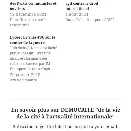
des Partis communistes et
agit contre le droit
ouvriers
international
12 décembre 2021
1 août 2024
Dans "Demain reste à
Dans "Calendrier pour AGIR"
construire"
Lycée : Le Snes-FSU sur le
sentier de la guerre
"Blitzkrieg". Le mot est lâché
par le Snes qui livre une
analyse alarmante des
réformes lancées par JM
Blanquer. Le Snes réagit
aussi vigoureusement sur la
20 janvier 2018
réforme de l'orientation.
Article similaire
Alors que le ministre
multiplie les petites phrases et
va s'en prendre au noyau
dur du pouvoir syndical, la
procédure d'affectation,…
En savoir plus sur DEMOCRITE "de la vie
de la cité à l'actualité internationale"
Subscribe to get the latest posts sent to your email.