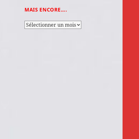
MAIS ENCORE….
Mais
encore….