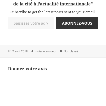
de la cité à l'actualité internationale"
Subscribe to get the latest posts sent to your email.
Saisissez votre adresse e-mail…
ABONNEZ-VOUS
Publié
Auteur
Catégories
2 avril 2018
moissacaucoeur
Non classé
le
Donnez votre avis