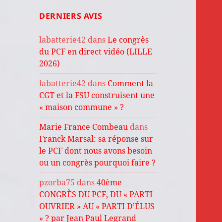
DERNIERS AVIS
labatterie42
dans
Le congrès
du PCF en direct vidéo (LILLE
2026)
labatterie42
dans
Comment la
CGT et la FSU construisent une
« maison commune » ?
Marie France Combeau
dans
Franck Marsal: sa réponse sur
le PCF dont nous avons besoin
ou un congrès pourquoi faire ?
pzorba75
dans
40ème
CONGRÈS DU PCF, DU « PARTI
OUVRIER » AU « PARTI D’ÉLUS
» ? par Jean Paul Legrand