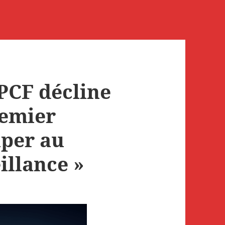
PCF décline
remier
iper au
illance »