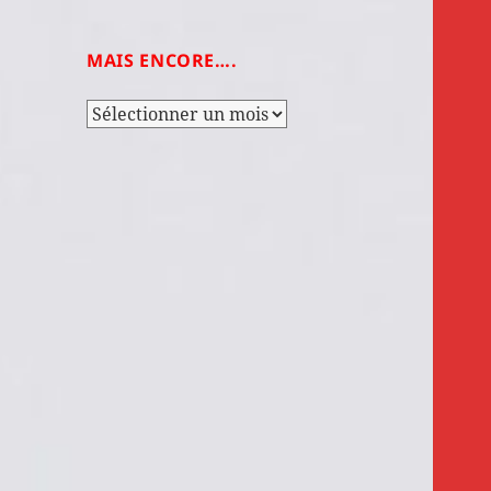
MAIS ENCORE….
Mais
encore….