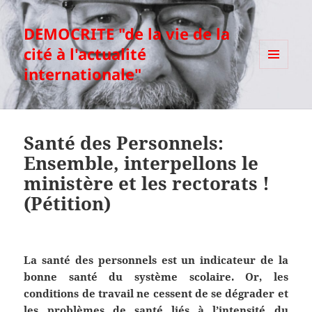
DEMOCRITE "de la vie de la
cité à l'actualité
internationale"
MENU
ET
WIDGETS
Santé des Personnels:
Ensemble, interpellons le
ministère et les rectorats !
(Pétition)
La santé des personnels est un indicateur de la
bonne santé du système scolaire. Or, les
conditions de travail ne cessent de se dégrader et
les problèmes de santé liés à l’intensité du