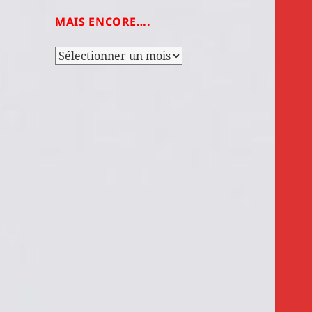
MAIS ENCORE….
Mais
encore….