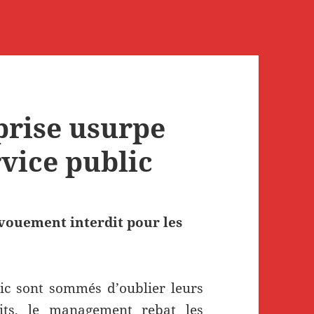
prise usurpe
rvice public
vouement interdit pour les
lic sont sommés d’oublier leurs
its, le management rebat les