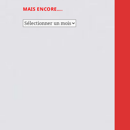
MAIS ENCORE….
Mais
encore….