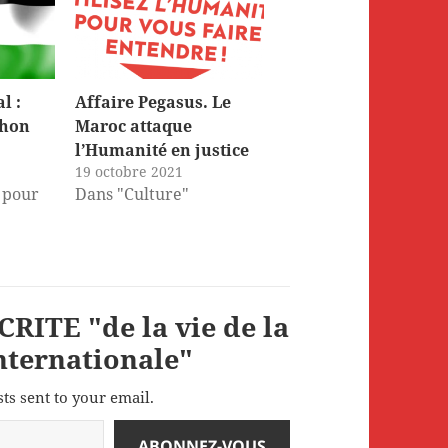
l :
Affaire Pegasus. Le
chon
Maroc attaque
l’Humanité en justice
19 octobre 2021
 pour
Dans "Culture"
RITE "de la vie de la
internationale"
sts sent to your email.
ABONNEZ-VOUS