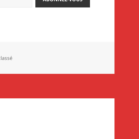
ories
lassé