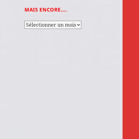
MAIS ENCORE….
Mais
encore….