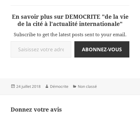
En savoir plus sur DEMOCRITE "de la vie
de la cité à l'actualité internationale"
Subscribe to get the latest posts sent to your email.
Saisissez votre adresse e-mail…
ABONNEZ-VOUS
Publié
Auteur
Catégories
24 juillet 2018
Démocrite
Non classé
le
Donnez votre avis