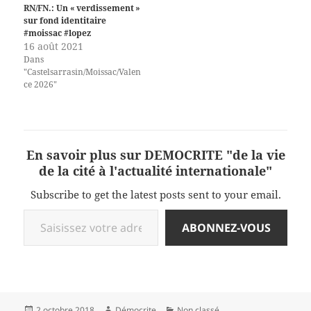
RN/FN.: Un « verdissement »
sur fond identitaire
#moissac #lopez
16 août 2021
Dans
"Castelsarrasin/Moissac/Valen
ce 2026"
En savoir plus sur DEMOCRITE "de la vie
de la cité à l'actualité internationale"
Subscribe to get the latest posts sent to your email.
Saisissez votre adresse e-mail…
ABONNEZ-VOUS
Publié
Auteur
Catégories
2 octobre 2018
Démocrite
Non classé