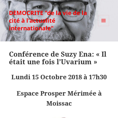
DEMOCRITE "de la vie de la
cité à l'actualité
internationale"
MENU
ET
WIDGETS
Conférence de Suzy Ena: « Il
était une fois l’Uvarium »
Lundi 15 Octobre 2018 à 17h30
Espace Prosper Mérimée à
Moissac