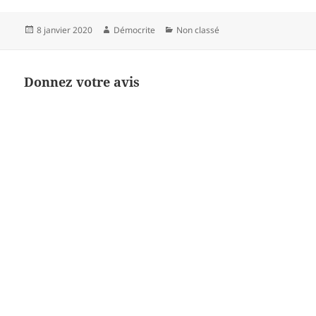
Publié
Auteur
Catégories
8 janvier 2020
Démocrite
Non classé
le
Donnez votre avis