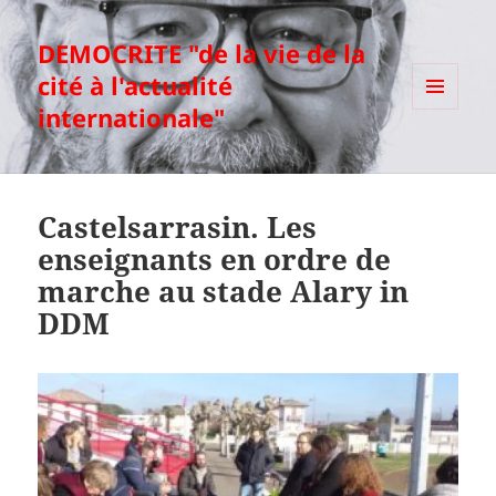
DEMOCRITE "de la vie de la
cité à l'actualité
internationale"
MENU
ET
WIDGETS
Castelsarrasin. Les
enseignants en ordre de
marche au stade Alary in
DDM