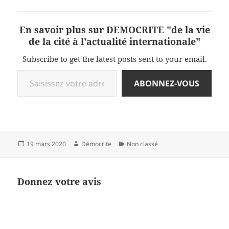
En savoir plus sur DEMOCRITE "de la vie
de la cité à l'actualité internationale"
Subscribe to get the latest posts sent to your email.
Saisissez votre adresse e-mail…
ABONNEZ-VOUS
Publié
Auteur
Catégories
19 mars 2020
Démocrite
Non classé
le
Donnez votre avis