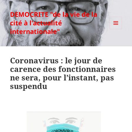
DEMOCRITE "de la vie de la
cité à l'actualité
internationale"
MENU
ET
WIDGETS
Coronavirus : le jour de
carence des fonctionnaires
ne sera, pour l’instant, pas
suspendu