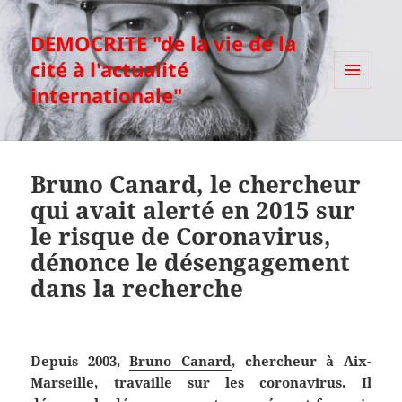
DEMOCRITE "de la vie de la
cité à l'actualité
internationale"
MENU
ET
WIDGETS
Bruno Canard, le chercheur
qui avait alerté en 2015 sur
le risque de Coronavirus,
dénonce le désengagement
dans la recherche
Depuis 2003,
Bruno Canard
, chercheur à Aix-
Marseille, travaille sur les coronavirus. Il