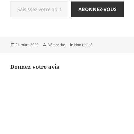
Saisissez votre adresse e-mail…
ABONNEZ-VOUS
Publié
Auteur
Catégories
21 mars 2020
Démocrite
Non classé
le
Donnez votre avis