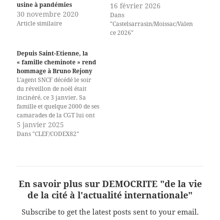
usine à pandémies
16 février 2026
30 novembre 2020
Dans
Article similaire
"Castelsarrasin/Moissac/Valen
ce 2026"
Depuis Saint-Etienne, la
« famille cheminote » rend
hommage à Bruno Rejony
L’agent SNCF décédé le soir
du réveillon de noël était
incinéré, ce 3 janvier. Sa
famille et quelque 2000 de ses
camarades de la CGT lui ont
rendu hommage. Alors que la
5 janvier 2025
piste du suicide est avancée
Dans "CLEF/CODEX82"
les responsables cégétistes
n’écartent aucune hypothèse,
y compris celle de l’accident.
Naïm Sakhi…
En savoir plus sur DEMOCRITE "de la vie
de la cité à l'actualité internationale"
Subscribe to get the latest posts sent to your email.