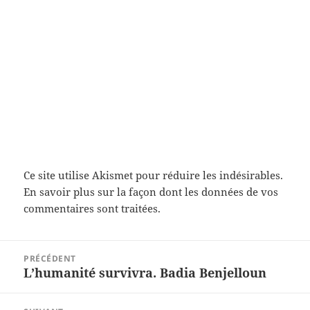
Ce site utilise Akismet pour réduire les indésirables.
En savoir plus sur la façon dont les données de vos
commentaires sont traitées
.
Navigation
PRÉCÉDENT
de
L’humanité survivra. Badia Benjelloun
Article
l’article
précédent :