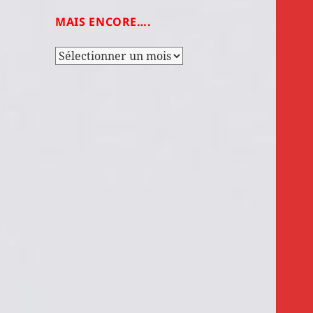
MAIS ENCORE….
Mais
encore….