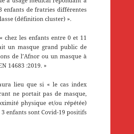
que à usage médical répondant à
enfants de fratries différentes
asse (définition cluster) ».
 « chez les enfants entre 0 et 11
rtait un masque grand public de
tions de l’Afnor ou un masque à
EN 14683 :2019. »
aura lieu que si « le cas index
drant ne portait pas de masque,
roximité physique et/ou répétée)
 enfants sont Covid-19 positifs