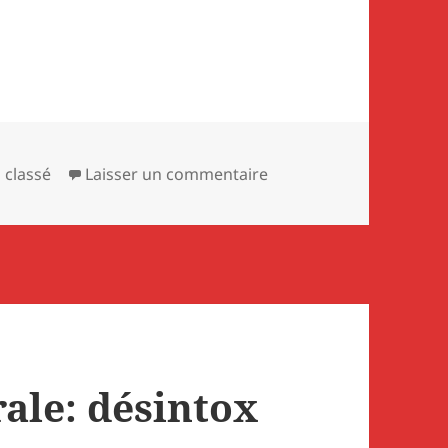
égories
sur Les élus communist
 classé
Laisser un commentaire
rale: désintox