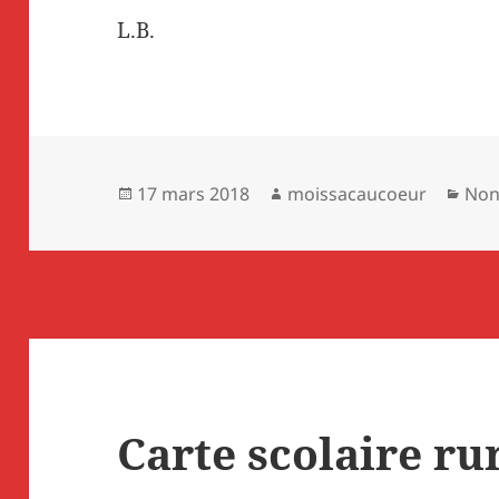
L.B.
Publié
Auteur
Cat
17 mars 2018
moissacaucoeur
Non
le
Carte scolaire ru