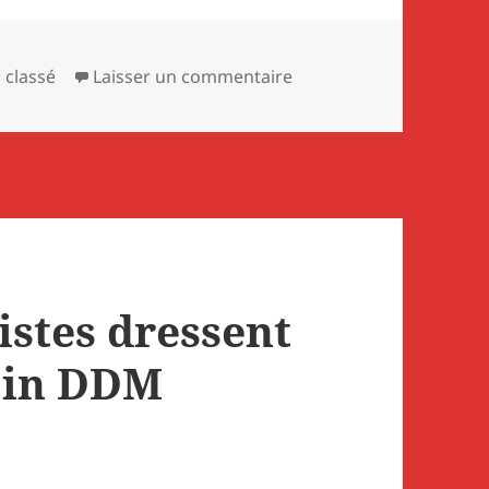
égories
sur Les cheminots s’eng
 classé
Laisser un commentaire
stes dressent
 in DDM