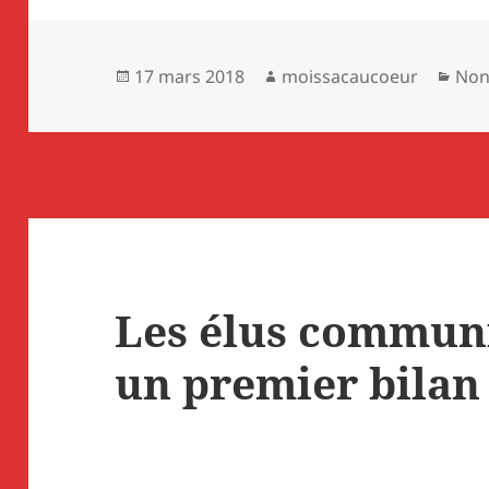
Publié
Auteur
Cat
17 mars 2018
moissacaucoeur
Non
le
Les élus communi
un premier bilan