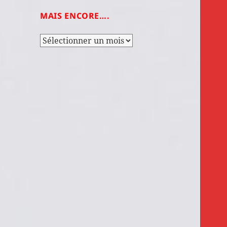
MAIS ENCORE….
Mais
encore….