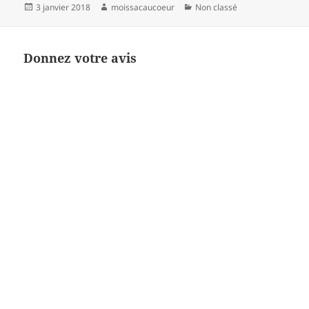
Publié
Auteur
Catégories
3 janvier 2018
moissacaucoeur
Non classé
le
Donnez votre avis