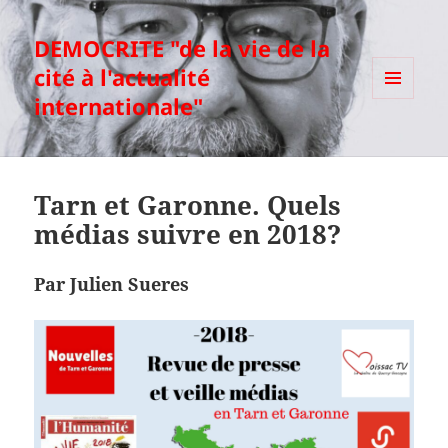
DEMOCRITE "de la vie de la
cité à l'actualité
internationale"
MENU
ET
WIDGETS
Tarn et Garonne. Quels
médias suivre en 2018?
Par Julien Sueres