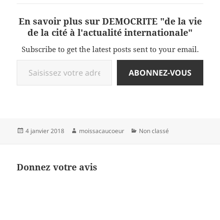
En savoir plus sur DEMOCRITE "de la vie
de la cité à l'actualité internationale"
Subscribe to get the latest posts sent to your email.
Saisissez votre adresse e-mail…
ABONNEZ-VOUS
Publié
Auteur
Catégories
4 janvier 2018
moissacaucoeur
Non classé
le
Donnez votre avis