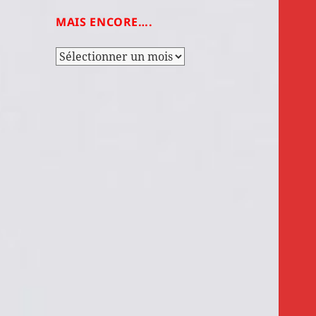
MAIS ENCORE….
Mais
encore….