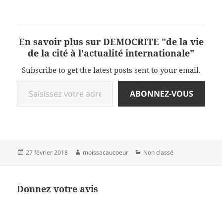
En savoir plus sur DEMOCRITE "de la vie
de la cité à l'actualité internationale"
Subscribe to get the latest posts sent to your email.
Saisissez votre adresse e-mail…
ABONNEZ-VOUS
Publié
Auteur
Catégories
27 février 2018
moissacaucoeur
Non classé
le
Donnez votre avis