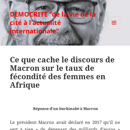
DEMOCRITE "de la vie de la
cité à l'actualité
internationale"
MENU
ET
WIDGETS
Ce que cache le discours de
Macron sur le taux de
fécondité des femmes en
Afrique
Réponse d’un burkinabé à Macron
Le président Macron avait déclaré en 2017 qu’il ne
sert à rien « de dépenser des milliards d’euros »