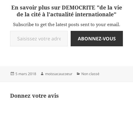
En savoir plus sur DEMOCRITE "de la vie
de la cité à l'actualité internationale"
Subscribe to get the latest posts sent to your email.
Saisissez votre adresse e-mail…
ABONNEZ-VOUS
Publié
Auteur
Catégories
5 mars 2018
moissacaucoeur
Non classé
le
Donnez votre avis