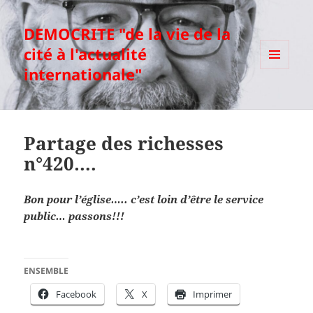
DEMOCRITE "de la vie de la
cité à l'actualité
internationale"
MENU
ET
WIDGETS
Partage des richesses
n°420….
Bon pour l’église….. c’est loin d’être le service
public… passons!!!
ENSEMBLE
Facebook
X
Imprimer