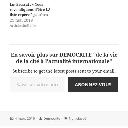
Ian Brossat : « Nous
revendiquons d’être LA
liste repère à gauche »
21 mai 2019
Article similaire
En savoir plus sur DEMOCRITE "de la vie
de la cité à l'actualité internationale"
Subscribe to get the latest posts sent to your email.
Saisissez votre adresse e-mail…
ABONNEZ-VOUS
Publié
Auteur
Catégories
4 mars 2019
Démocrite
Non classé
le