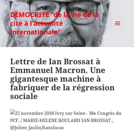
DEMOCRITE "de la vie de la
cité à l'actualité
internationale"
MENU
ET
WIDGETS
Lettre de Ian Brossat à
Emmanuel Macron. Une
gigantesque machine à
fabriquer de la régression
sociale