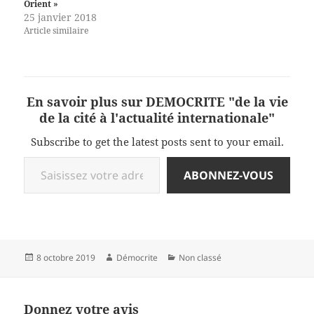
Orient »
25 janvier 2018
Article similaire
En savoir plus sur DEMOCRITE "de la vie
de la cité à l'actualité internationale"
Subscribe to get the latest posts sent to your email.
Saisissez votre adresse e-mail…
ABONNEZ-VOUS
Publié
Auteur
Catégories
8 octobre 2019
Démocrite
Non classé
le
Donnez votre avis