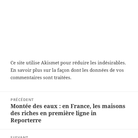
Ce site utilise Akismet pour réduire les indésirables.
En savoir plus sur la façon dont les données de vos
commentaires sont traitées
.
Navigation
PRÉCÉDENT
de
Montée des eaux : en France, les maisons
Article
l’article
des riches en première ligne in
précédent :
Reporterre
SUIVANT