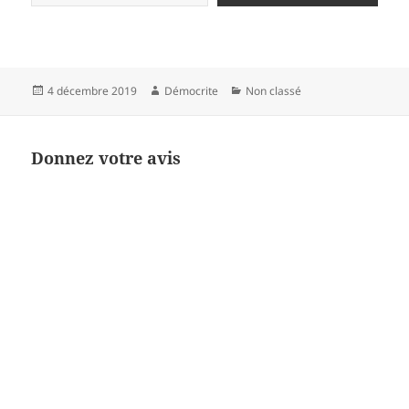
Publié
Auteur
Catégories
4 décembre 2019
Démocrite
Non classé
le
Donnez votre avis