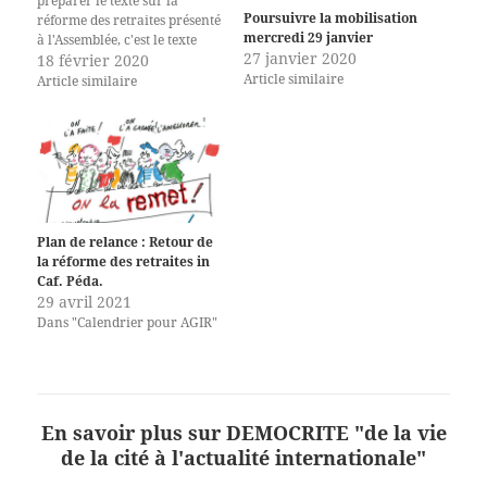
préparer le texte sur la
Poursuivre la mobilisation
réforme des retraites présenté
mercredi 29 janvier
à l'Assemblée, c'est le texte
27 janvier 2020
initial du gouvernement qui
18 février 2020
Article similaire
est intégralement mis en
Article similaire
débat depuis le 17 février. Or,
dès l'article 1, la loi bute sur
la retraite des enseignants.
Dès le début du…
Plan de relance : Retour de
la réforme des retraites in
Caf. Péda.
29 avril 2021
Dans "Calendrier pour AGIR"
En savoir plus sur DEMOCRITE "de la vie
de la cité à l'actualité internationale"