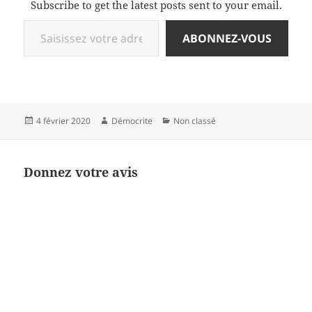
Subscribe to get the latest posts sent to your email.
Saisissez votre adresse e-mail…
ABONNEZ-VOUS
Publié
Auteur
Catégories
4 février 2020
Démocrite
Non classé
le
Donnez votre avis