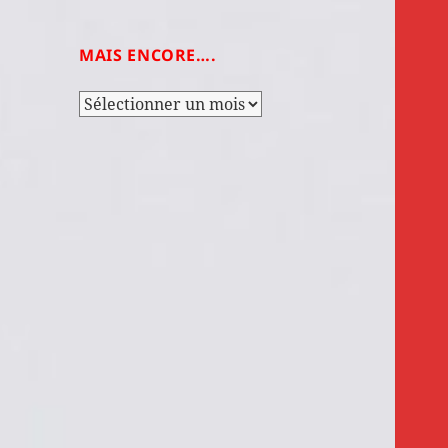
MAIS ENCORE….
Mais
encore….