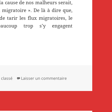
 la cause de nos malheurs serait,
 migratoire ». De là à dire que,
de tarir les flux migratoires, le
aucoup trop s’y engagent
 l’accueil des migrants
égories
sur Manifeste pour l’ac
 classé
Laisser un commentaire