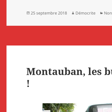
Publié
Auteur
Cat
25 septembre 2018
Démocrite
Non
le
Montauban, les b
!