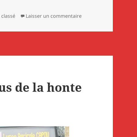
égories
sur Inquiétudes pour le
 classé
Laisser un commentaire
us de la honte