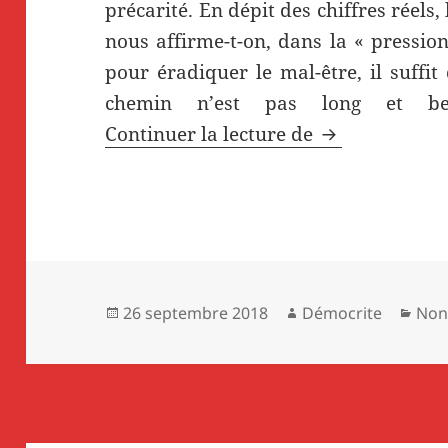
précarité. En dépit des chiffres réels,
nous affirme-t-on, dans la « pression
pour éradiquer le mal-être, il suffit 
chemin n’est pas long et be
Manifeste pour
Continuer la lecture de
Publié
Auteur
Cat
26 septembre 2018
Démocrite
Non
le