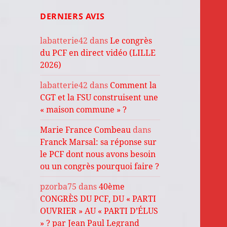
DERNIERS AVIS
labatterie42
dans
Le congrès
du PCF en direct vidéo (LILLE
2026)
labatterie42
dans
Comment la
CGT et la FSU construisent une
« maison commune » ?
Marie France Combeau
dans
Franck Marsal: sa réponse sur
le PCF dont nous avons besoin
ou un congrès pourquoi faire ?
pzorba75
dans
40ème
CONGRÈS DU PCF, DU « PARTI
OUVRIER » AU « PARTI D’ÉLUS
» ? par Jean Paul Legrand