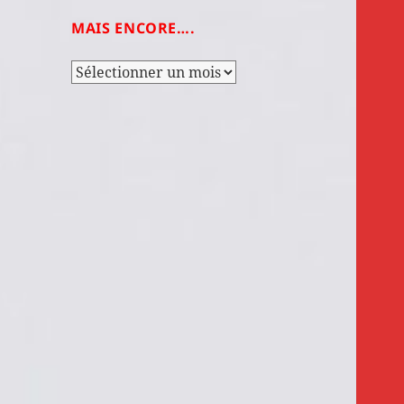
MAIS ENCORE….
Mais
encore….