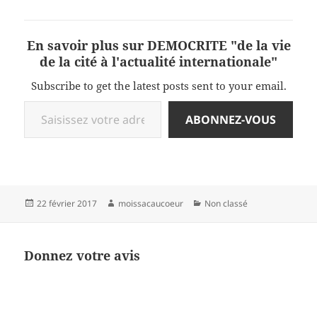
En savoir plus sur DEMOCRITE "de la vie
de la cité à l'actualité internationale"
Subscribe to get the latest posts sent to your email.
Saisissez votre adresse e-mail…
ABONNEZ-VOUS
Publié
Auteur
Catégories
22 février 2017
moissacaucoeur
Non classé
le
Donnez votre avis