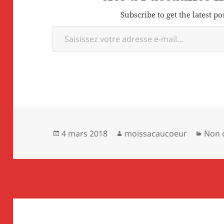
Subscribe to get the latest po
Saisissez votre adresse e-mail…
Publié
Auteur
Caté
4 mars 2018
moissacaucoeur
Non 
le