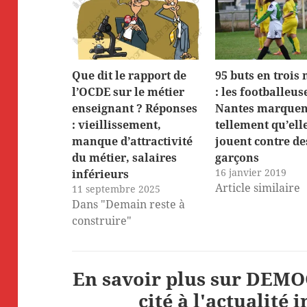
Que dit le rapport de
95 buts en trois
l’OCDE sur le métier
: les footballeus
enseignant ? Réponses
Nantes marquen
: vieillissement,
tellement qu’ell
manque d’attractivité
jouent contre de
du métier, salaires
garçons
16 janvier 2019
inférieurs
Article similaire
11 septembre 2025
Dans "Demain reste à
construire"
En savoir plus sur DEMOC
cité à l'actualité 