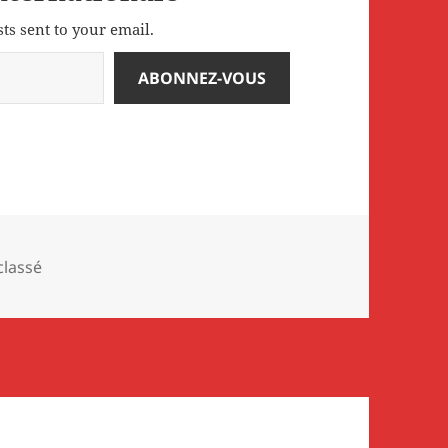
sts sent to your email.
ABONNEZ-VOUS
gories
classé