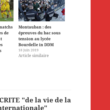
 matchs
Montauban : des
es de
épreuves du bac sous
t
tension au lycée
es
Bourdelle in DDM
18 juin 2019
s
Article similaire
RITE "de la vie de la
internationale"