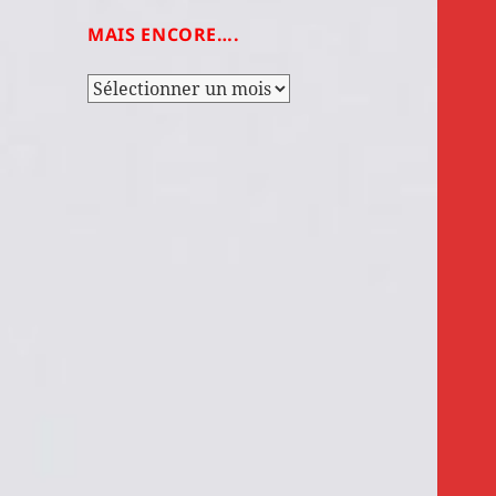
MAIS ENCORE….
Mais
encore….