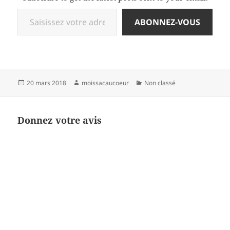
Saisissez votre adresse e-mail…
ABONNEZ-VOUS
Publié
Auteur
Catégories
20 mars 2018
moissacaucoeur
Non classé
le
Donnez votre avis