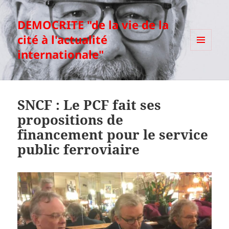
DEMOCRITE "de la vie de la
cité à l'actualité
internationale"
MENU
ET
WIDGETS
SNCF : Le PCF fait ses
propositions de
financement pour le service
public ferroviaire