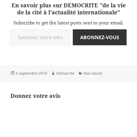
En savoir plus sur DEMOCRITE "de la vie
de la cité à l'actualité internationale"
Subscribe to get the latest posts sent to your email.
Saisissez votre adresse e-mail…
ABONNEZ-VOUS
Publié
Auteur
Catégories
5 septembre 2018
Démocrite
Non classé
le
Donnez votre avis