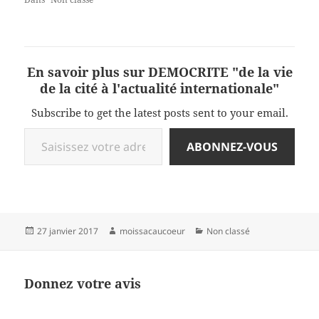
En savoir plus sur DEMOCRITE "de la vie
de la cité à l'actualité internationale"
Subscribe to get the latest posts sent to your email.
Saisissez votre adresse e-mail…
ABONNEZ-VOUS
Publié
Auteur
Catégories
27 janvier 2017
moissacaucoeur
Non classé
le
Donnez votre avis