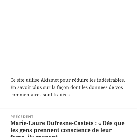
Ce site utilise Akismet pour réduire les indésirables.
En savoir plus sur la façon dont les données de vos
commentaires sont traitées
.
Navigation
PRÉCÉDENT
de
Marie-Laure Dufresne-Castets : « Dès que
Article
l’article
les gens prennent conscience de leur
précédent :