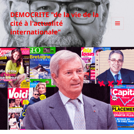
DEMOCRITE "de la vie de la
cité à l'actualité
internationale"
MENU
ET
WIDGETS