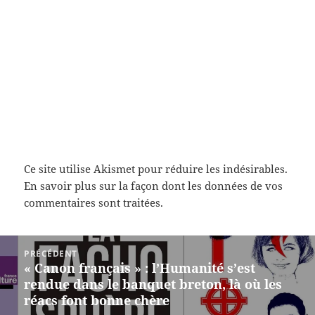
Ce site utilise Akismet pour réduire les indésirables.
En savoir plus sur la façon dont les données de vos
commentaires sont traitées
.
Navigation
PRÉCÉDENT
de
« Canon français » : l’Humanité s’est
Article
l’article
rendue dans le banquet breton, là où les
précédent :
réacs font bonne chère