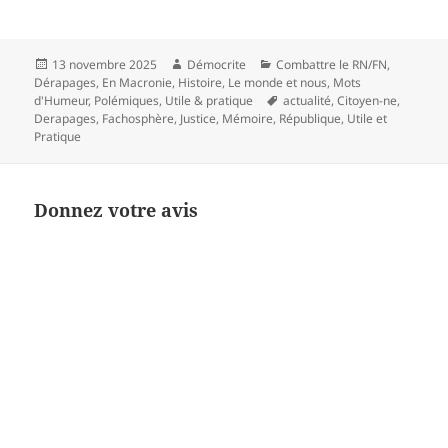
Publié
Auteur
Catégories
13 novembre 2025
Démocrite
Combattre le RN/FN
,
le
Dérapages
,
En Macronie
,
Histoire
,
Le monde et nous
,
Mots
Mots-
d'Humeur
,
Polémiques
,
Utile & pratique
actualité
,
Citoyen-ne
,
clés
Derapages
,
Fachosphère
,
Justice
,
Mémoire
,
République
,
Utile et
Pratique
Donnez votre avis