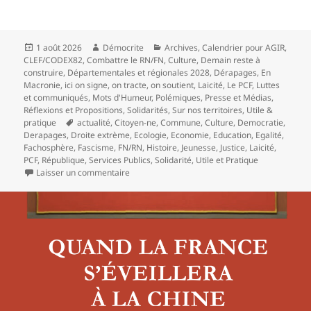
Publié
Auteur
Catégories
1 août 2026
Démocrite
Archives
,
Calendrier pour AGIR
,
le
CLEF/CODEX82
,
Combattre le RN/FN
,
Culture
,
Demain reste à
construire
,
Départementales et régionales 2028
,
Dérapages
,
En
Macronie
,
ici on signe, on tracte, on soutient
,
Laicité
,
Le PCF
,
Luttes
et communiqués
,
Mots d'Humeur
,
Polémiques
,
Presse et Médias
,
Réflexions et Propositions
,
Solidarités
,
Sur nos territoires
,
Utile &
Mots-
pratique
actualité
,
Citoyen-ne
,
Commune
,
Culture
,
Democratie
,
clés
Derapages
,
Droite extrème
,
Ecologie
,
Economie
,
Education
,
Egalité
,
Fachosphère
,
Fascisme
,
FN/RN
,
Histoire
,
Jeunesse
,
Justice
,
Laicité
,
PCF
,
République
,
Services Publics
,
Solidarité
,
Utile et Pratique
sur Municipalités RN : coupes budgétaires, cen
Laisser un commentaire