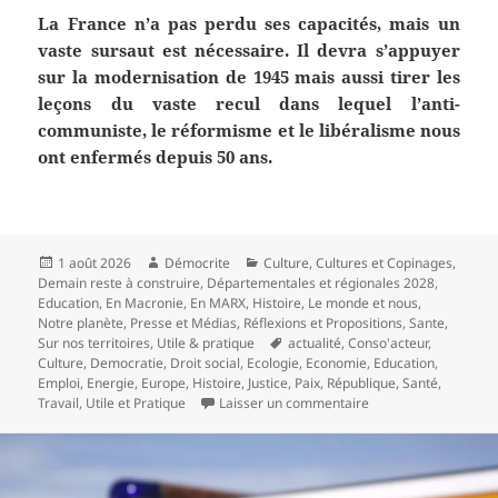
La France n’a pas perdu ses capacités, mais un
vaste sursaut est nécessaire. Il devra s’appuyer
sur la modernisation de 1945 mais aussi tirer les
leçons du vaste recul dans lequel l’anti-
communiste, le réformisme et le libéralisme nous
ont enfermés depuis 50 ans.
Publié
Auteur
Catégories
1 août 2026
Démocrite
Culture
,
Cultures et Copinages
,
le
Demain reste à construire
,
Départementales et régionales 2028
,
Education
,
En Macronie
,
En MARX
,
Histoire
,
Le monde et nous
,
Notre planète
,
Presse et Médias
,
Réflexions et Propositions
,
Sante
,
Mots-
Sur nos territoires
,
Utile & pratique
actualité
,
Conso'acteur
,
clés
Culture
,
Democratie
,
Droit social
,
Ecologie
,
Economie
,
Education
,
Emploi
,
Energie
,
Europe
,
Histoire
,
Justice
,
Paix
,
République
,
Santé
,
sur Réflexions suppl
Travail
,
Utile et Pratique
Laisser un commentaire