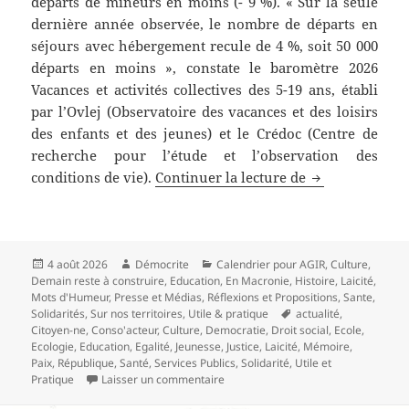
départs de mineurs en moins (- 9 %). « Sur la seule
dernière année observée, le nombre de départs en
séjours avec hébergement recule de 4 %, soit 50 000
départs en moins », constate le baromètre 2026
Vacances et activités collectives des 5-19 ans, établi
par l’Ovlej (Observatoire des vacances et des loisirs
des enfants et des jeunes) et le Crédoc (Centre de
recherche pour l’étude et l’observation des
Comment les co
conditions de vie).
Continuer la lecture de
Publié
Auteur
Catégories
4 août 2026
Démocrite
Calendrier pour AGIR
,
Culture
,
le
Demain reste à construire
,
Education
,
En Macronie
,
Histoire
,
Laicité
,
Mots d'Humeur
,
Presse et Médias
,
Réflexions et Propositions
,
Sante
,
Mots-
Solidarités
,
Sur nos territoires
,
Utile & pratique
actualité
,
clés
Citoyen-ne
,
Conso'acteur
,
Culture
,
Democratie
,
Droit social
,
Ecole
,
Ecologie
,
Education
,
Egalité
,
Jeunesse
,
Justice
,
Laicité
,
Mémoire
,
Paix
,
République
,
Santé
,
Services Publics
,
Solidarité
,
Utile et
sur Comment les colonies de vacances
Pratique
Laisser un commentaire