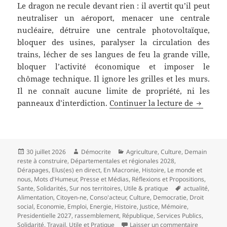
Le dragon ne recule devant rien : il avertit qu’il peut
neutraliser un aéroport, menacer une centrale
nucléaire, détruire une centrale photovoltaïque,
bloquer des usines, paralyser la circulation des
trains, lécher de ses langues de feu la grande ville,
bloquer l’activité économique et imposer le
chômage technique. Il ignore les grilles et les murs.
Il ne connaît aucune limite de propriété, ni les
Ce que n
panneaux d’interdiction.
Continuer la lecture de
Publié
Auteur
Catégories
30 juillet 2026
Démocrite
Agriculture
,
Culture
,
Demain
le
reste à construire
,
Départementales et régionales 2028
,
Dérapages
,
Elus(es) en direct
,
En Macronie
,
Histoire
,
Le monde et
nous
,
Mots d'Humeur
,
Presse et Médias
,
Réflexions et Propositions
,
Mots-
Sante
,
Solidarités
,
Sur nos territoires
,
Utile & pratique
actualité
,
clés
Alimentation
,
Citoyen-ne
,
Conso'acteur
,
Culture
,
Democratie
,
Droit
social
,
Economie
,
Emploi
,
Energie
,
Histoire
,
Justice
,
Mémoire
,
Presidentielle 2027
,
rassemblement
,
République
,
Services Publics
,
sur Ce que
Solidarité
,
Travail
,
Utile et Pratique
Laisser un commentaire