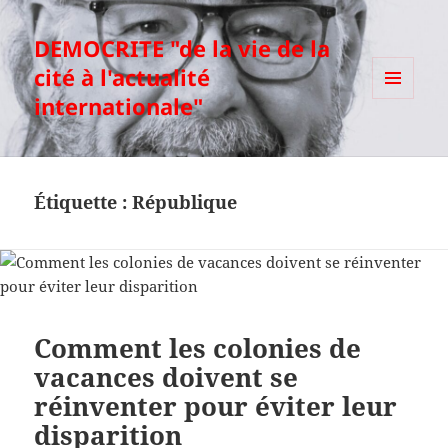
DEMOCRITE "de la vie de la
cité à l'actualité
internationale"
MENU
ET
WIDGETS
Étiquette :
République
Comment les colonies de
vacances doivent se
réinventer pour éviter leur
disparition