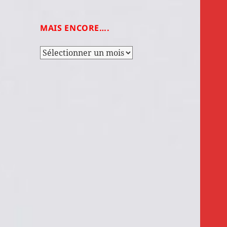
MAIS ENCORE….
Mais
encore….