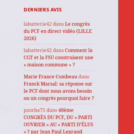
DERNIERS AVIS
labatterie42
dans
Le congrès
du PCF en direct vidéo (LILLE
2026)
labatterie42
dans
Comment la
CGT et la FSU construisent une
« maison commune » ?
Marie France Combeau
dans
Franck Marsal: sa réponse sur
le PCF dont nous avons besoin
ou un congrès pourquoi faire ?
pzorba75
dans
40ème
CONGRÈS DU PCF, DU « PARTI
OUVRIER » AU « PARTI D’ÉLUS
» ? par Jean Paul Legrand