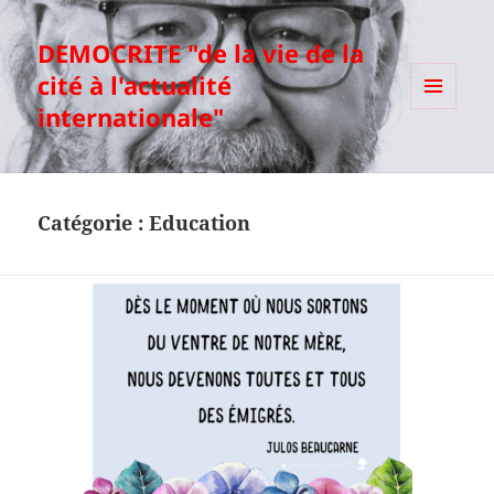
DEMOCRITE "de la vie de la
cité à l'actualité
internationale"
MENU
ET
WIDGETS
Catégorie :
Education