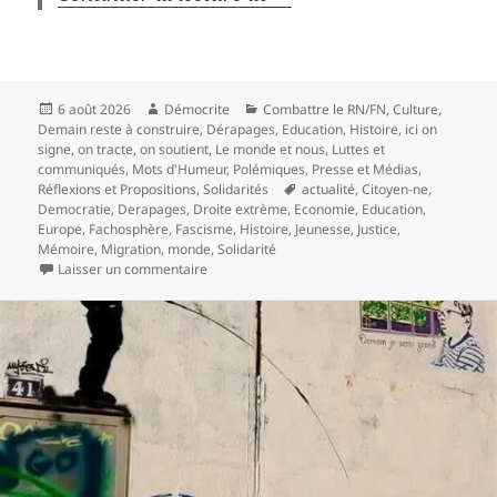
Publié
Auteur
Catégories
6 août 2026
Démocrite
Combattre le RN/FN
,
Culture
,
le
Demain reste à construire
,
Dérapages
,
Education
,
Histoire
,
ici on
signe, on tracte, on soutient
,
Le monde et nous
,
Luttes et
communiqués
,
Mots d'Humeur
,
Polémiques
,
Presse et Médias
,
Mots-
Réflexions et Propositions
,
Solidarités
actualité
,
Citoyen-ne
,
clés
Democratie
,
Derapages
,
Droite extrème
,
Economie
,
Education
,
Europe
,
Fachosphère
,
Fascisme
,
Histoire
,
Jeunesse
,
Justice
,
Mémoire
,
Migration
,
monde
,
Solidarité
sur Crise à Ceuta : l’Espagne conspuée, le Ma
Laisser un commentaire