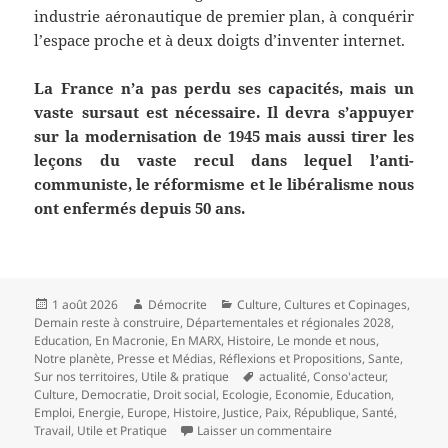
industrie aéronautique de premier plan, à conquérir
l’espace proche et à deux doigts d’inventer internet.
La France n’a pas perdu ses capacités, mais un
vaste sursaut est nécessaire. Il devra s’appuyer
sur la modernisation de 1945 mais aussi tirer les
leçons du vaste recul dans lequel l’anti-
communiste, le réformisme et le libéralisme nous
ont enfermés depuis 50 ans.
Publié
Auteur
Catégories
1 août 2026
Démocrite
Culture
,
Cultures et Copinages
,
le
Demain reste à construire
,
Départementales et régionales 2028
,
Education
,
En Macronie
,
En MARX
,
Histoire
,
Le monde et nous
,
Notre planète
,
Presse et Médias
,
Réflexions et Propositions
,
Sante
,
Mots-
Sur nos territoires
,
Utile & pratique
actualité
,
Conso'acteur
,
clés
Culture
,
Democratie
,
Droit social
,
Ecologie
,
Economie
,
Education
,
Emploi
,
Energie
,
Europe
,
Histoire
,
Justice
,
Paix
,
République
,
Santé
,
sur Réflexions suppl
Travail
,
Utile et Pratique
Laisser un commentaire