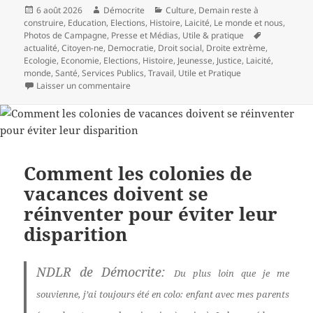
Publié
Auteur
Catégories
6 août 2026
Démocrite
Culture
,
Demain reste à
le
construire
,
Education
,
Elections
,
Histoire
,
Laicité
,
Le monde et nous
,
Mots-
Photos de Campagne
,
Presse et Médias
,
Utile & pratique
clés
actualité
,
Citoyen-ne
,
Democratie
,
Droit social
,
Droite extrème
,
Ecologie
,
Economie
,
Elections
,
Histoire
,
Jeunesse
,
Justice
,
Laicité
,
monde
,
Santé
,
Services Publics
,
Travail
,
Utile et Pratique
sur Victoire d’Abdul El-Sayed dans le Michigan 
Laisser un commentaire
Comment les colonies de
vacances doivent se
réinventer pour éviter leur
disparition
NDLR de Démocrite:
Du plus loin que je me
souvienne, j’ai toujours été en colo: enfant avec mes parents