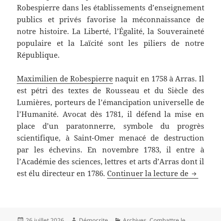
Robespierre dans les établissements d’enseignement
publics et privés favorise la méconnaissance de
notre histoire. La Liberté, l’Égalité, la Souveraineté
populaire et la Laïcité sont les piliers de notre
République.
Maximilien de Robespierre
naquit en 1758 à Arras. Il
est pétri des textes de Rousseau et du Siècle des
Lumières, porteurs de l’émancipation universelle de
l’Humanité. Avocat dès 1781, il défend la mise en
place d’un paratonnerre, symbole du progrès
scientifique, à Saint-Omer menacé de destruction
par les échevins. En novembre 1783, il entre à
l’Académie des sciences, lettres et arts d’Arras dont il
Perpétue
est élu directeur en 1786.
Continuer la lecture de
Publié
Auteur
Catégories
26 juillet 2026
Démocrite
Archives
,
Combattre le