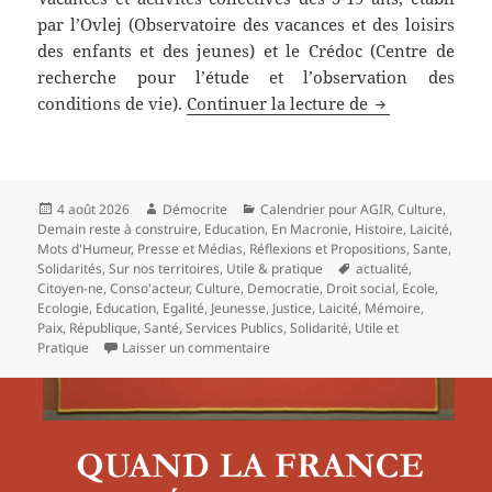
par l’Ovlej (Observatoire des vacances et des loisirs
des enfants et des jeunes) et le Crédoc (Centre de
recherche pour l’étude et l’observation des
Comment les co
conditions de vie).
Continuer la lecture de
Publié
Auteur
Catégories
4 août 2026
Démocrite
Calendrier pour AGIR
,
Culture
,
le
Demain reste à construire
,
Education
,
En Macronie
,
Histoire
,
Laicité
,
Mots d'Humeur
,
Presse et Médias
,
Réflexions et Propositions
,
Sante
,
Mots-
Solidarités
,
Sur nos territoires
,
Utile & pratique
actualité
,
clés
Citoyen-ne
,
Conso'acteur
,
Culture
,
Democratie
,
Droit social
,
Ecole
,
Ecologie
,
Education
,
Egalité
,
Jeunesse
,
Justice
,
Laicité
,
Mémoire
,
Paix
,
République
,
Santé
,
Services Publics
,
Solidarité
,
Utile et
sur Comment les colonies de vacances
Pratique
Laisser un commentaire