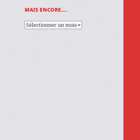
MAIS ENCORE….
Mais
encore….