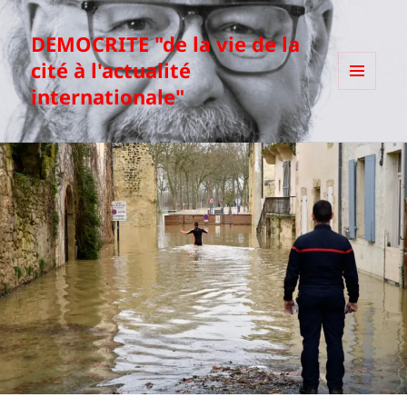
DEMOCRITE "de la vie de la
cité à l'actualité
internationale"
MENU
ET
WIDGETS