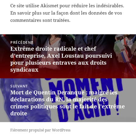
Ce site utilise Akismet pour réduire les indésirables.
En savoir plus sur la façon dont les données de vos
commentaires sont traitées
.
Navigation
PRÉCÉDENT
de
Extrême droite radicale et chef
Article
l’article
d’entreprise, Axel Loustau poursuivi
précédent :
pour plusieurs entraves aux droits
syndicaux
SUIVANT
Mort de Quentin Deranque : malgré les
Article
déclarations du RN, la majorité des
suivant :
crimes politiques sont le fait de l’extrême
droite
Fièrement propulsé par WordPress