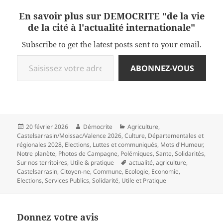
En savoir plus sur DEMOCRITE "de la vie
de la cité à l'actualité internationale"
Subscribe to get the latest posts sent to your email.
Saisissez votre adresse e-mail…
ABONNEZ-VOUS
Publié
Auteur
Catégories
20 février 2026
Démocrite
Agriculture
,
le
Castelsarrasin/Moissac/Valence 2026
,
Culture
,
Départementales et
régionales 2028
,
Elections
,
Luttes et communiqués
,
Mots d'Humeur
,
Notre planète
,
Photos de Campagne
,
Polémiques
,
Sante
,
Solidarités
,
Mots-
Sur nos territoires
,
Utile & pratique
actualité
,
agriculture
,
clés
Castelsarrasin
,
Citoyen-ne
,
Commune
,
Ecologie
,
Economie
,
Elections
,
Services Publics
,
Solidarité
,
Utile et Pratique
Donnez votre avis